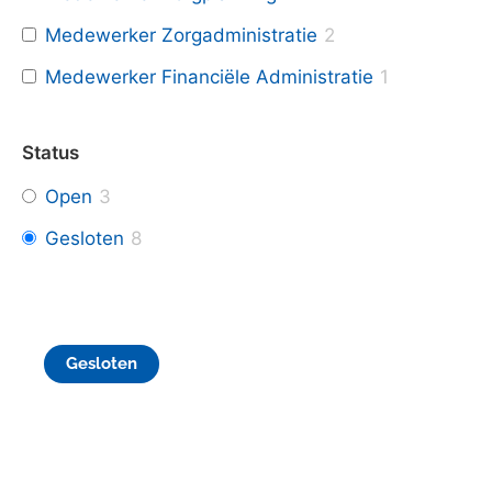
Medewerker Zorgadministratie
2
Medewerker Financiële Administratie
1
Status
Open
3
Gesloten
8
Gesloten
Medewerker Zorgplanning voor 24
uur te Den Haag
Ben jij op zoek naar een uitdagende baan waar jij