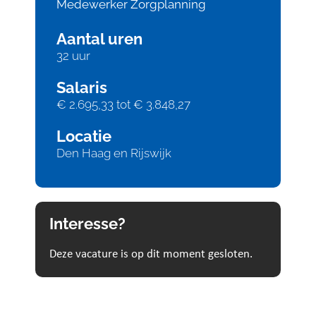
Medewerker Zorgplanning
Aantal uren
32 uur
Salaris
€ 2.695,33 tot € 3.848,27
Locatie
Den Haag en Rijswijk
Interesse?
Deze vacature is op dit moment gesloten.