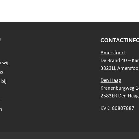
U
CONTACTINF
Amersfoort
De Brand 40 – Ka
n wij
3823LL Amersfoo
ns
Den Haag
bij
Kranenburgweg 1
2583ER Den Haag
t
KVK: 80807887
n