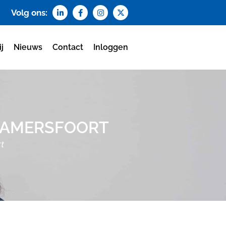
Volg ons:
j
Nieuws
Contact
Inloggen
E AMERSFOORT
t