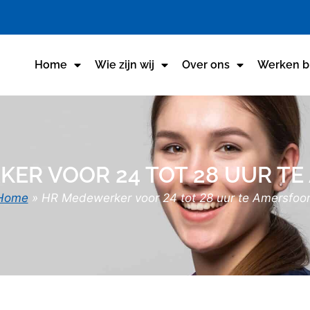
Home
Wie zijn wij
Over ons
Werken bi
ER VOOR 24 TOT 28 UUR T
Home
»
HR Medewerker voor 24 tot 28 uur te Amersfoor