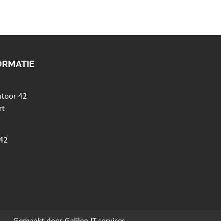
ORMATIE
ntoor 42
rt
42