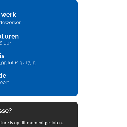
 werk
dewerker
l uren
28 uur
is
,95 tot € 3.417,15
ie
oort
sse?
ture is op dit moment gesloten.