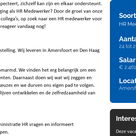
ecteert, zichzelf kan zijn en elkaar ondersteunt.
itdaging als HR Medewerker? Door de groei van onze
Soort
 2 collega’s, op zoek naar een HR medewerker voor
HR Me
 reageer vandaag nog!
Aanta
24 tot 
stelling. Wij leveren in Amersfoort en Den Haag
Salar
€ 2.461
 omarmd. We vinden het erg belangrijk om een
nten. Daarnaast doen wij wat wij zeggen en
Locat
keuzes en we durven ons eigen pad te volgen.
Amersf
lijven ontwikkelen en de zelfredzaamheid van
Intere
ministratie HR vragen en informeert
Deze vaca
pen.