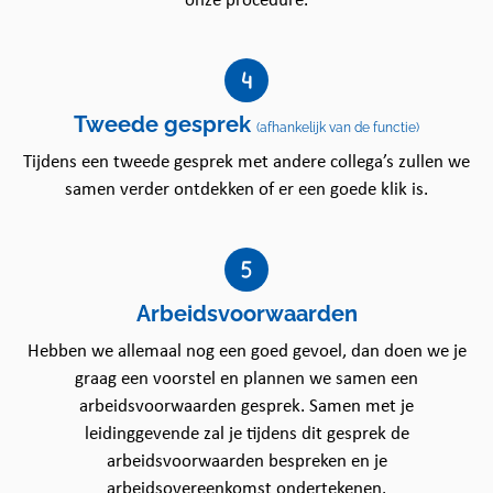
onze procedure.
cliënten stralen.
De werkzaamheden bestaan bijvoorbeeld uit
stofzuigen, dweilen en het afnemen van sanitair.
Daarnaast biedt je hen een luisterend oor en
Tweede gesprek
(afhankelijk van de functie)
signaleer je ook veranderingen in de leefomgeving
Tijdens een tweede gesprek met andere collega’s zullen we
van cliënten die je bespreekt met de client en
samen verder ontdekken of er een goede klik is.
zorgcoördinator. Je werkt zelfstandig, hebt oog voor
detail en hebt een hart voor de zorg. Je draagt bij
aan het huishouden en het welzijn van deze mensen.
Dit maakt het werk erg bijzonder, want mede dankzij
jouw hulp kunnen cliënten langer zelfstandig thuis
Arbeidsvoorwaarden
blijven wonen en bevorderen we daarmee hun
Hebben we allemaal nog een goed gevoel, dan doen we je
zelfredzaamheid.
graag een voorstel en plannen we samen een
Wie ben jij?
arbeidsvoorwaarden gesprek. Samen met je
leidinggevende zal je tijdens dit gesprek de
Je bent woonachtig in de omgeving van
arbeidsvoorwaarden bespreken en je
Pijnacker-Nootdorp en beschikt over eigen
arbeidsovereenkomst ondertekenen.