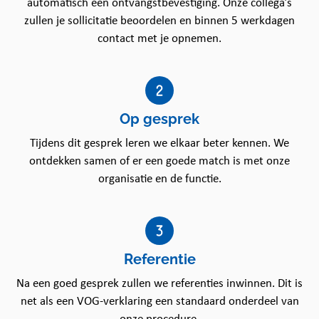
automatisch een ontvangstbevestiging. Onze collega’s
om een sociale band op te bouwen met onze
zullen je sollicitatie beoordelen en binnen 5 werkdagen
medewerkers en cliënten. Daarnaast doen wij wat wij
contact met je opnemen.
zeggen en staan we voor wat wij doen. Wij staan
achter onze eigen keuzes en we durven ons eigen
pad te volgen. Daarbij stimuleren we onze
medewerkers om zichzelf te blijven ontwikkelen en
Op gesprek
de zelfredzaamheid van onze cliënten te verhogen.
Tijdens dit gesprek leren we elkaar beter kennen. We
Wat ga jij doen?
ontdekken samen of er een goede match is met onze
Als Medewerker Huishoudelijke Hulp voer je
organisatie en de functie.
ondersteunende werkzaamheden uit bij onze
cliënten thuis. Onze cliënten hebben een indicatie
Wmo en hebben vanwege leeftijd, ziekte of
beperking of een operatie huishoudelijke
Referentie
ondersteuning nodig hebben. Dit doe je door de
huishoudelijke taken (deels) over te nemen die zij
Na een goed gesprek zullen we referenties inwinnen. Dit is
niet zelf meer kunnen uitvoeren. Je zorgt ervoor dat
net als een VOG-verklaring een standaard onderdeel van
dat de woning schoon en leefbaar is en laat je