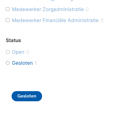
Medewerker Zorgadministratie
0
Medewerker Financiële Administratie
0
Status
Open
0
Gesloten
1
Gesloten
Medewerker Huishoudelijke Hulp
Pijnacker-Nootdorp
Ben jij op zoek naar een flexibele baan waar je een