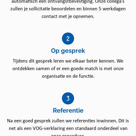
automatisch een ontvangstbevestiging. Onze collega’s
om een sociale band op te bouwen met onze
zullen je sollicitatie beoordelen en binnen 5 werkdagen
medewerkers en cliënten. Daarnaast doen wij wat wij
contact met je opnemen.
zeggen en staan we voor wat wij doen. Wij staan
achter onze eigen keuzes en we durven ons eigen
pad te volgen. Daarbij stimuleren we onze
medewerkers om zichzelf te blijven ontwikkelen en
Op gesprek
de zelfredzaamheid van onze cliënten te verhogen.
Tijdens dit gesprek leren we elkaar beter kennen. We
Wat ga jij doen?
ontdekken samen of er een goede match is met onze
Als Medewerker Huishoudelijke Hulp voer je
organisatie en de functie.
ondersteunende werkzaamheden uit bij onze
cliënten thuis. Onze cliënten hebben een indicatie
Wmo en hebben vanwege leeftijd, ziekte of
beperking of een operatie huishoudelijke
Referentie
ondersteuning nodig hebben. Dit doe je door de
huishoudelijke taken (deels) over te nemen die zij
Na een goed gesprek zullen we referenties inwinnen. Dit is
niet zelf meer kunnen uitvoeren. Je zorgt ervoor dat
net als een VOG-verklaring een standaard onderdeel van
dat de woning schoon en leefbaar is en laat je