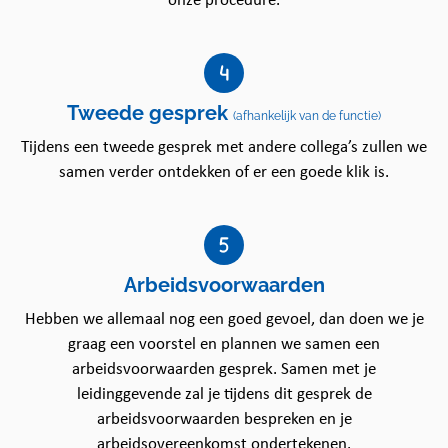
onze procedure.
cliënten stralen.
De werkzaamheden bestaan bijvoorbeeld uit
stofzuigen, dweilen en het afnemen van sanitair.
Daarnaast biedt je hen een luisterend oor en
Tweede gesprek
(afhankelijk van de functie)
signaleer je ook veranderingen in de leefomgeving
Tijdens een tweede gesprek met andere collega’s zullen we
van cliënten die je bespreekt met de client en
samen verder ontdekken of er een goede klik is.
zorgcoördinator. Je werkt zelfstandig, hebt oog voor
detail en hebt een hart voor de zorg. Je draagt bij
aan het huishouden en het welzijn van deze mensen.
Dit maakt het werk erg bijzonder, want mede dankzij
jouw hulp kunnen cliënten langer zelfstandig thuis
Arbeidsvoorwaarden
blijven wonen en bevorderen we daarmee hun
Hebben we allemaal nog een goed gevoel, dan doen we je
zelfredzaamheid.
graag een voorstel en plannen we samen een
Wie ben jij?
arbeidsvoorwaarden gesprek. Samen met je
leidinggevende zal je tijdens dit gesprek de
Je bent woonachtig in de omgeving van Delft
arbeidsvoorwaarden bespreken en je
en beschikt over eigen vervoer.
arbeidsovereenkomst ondertekenen.