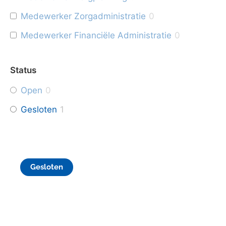
Medewerker Zorgadministratie
0
Medewerker Financiële Administratie
0
Status
Open
0
Gesloten
1
Gesloten
Medewerker Huishoudelijke Hulp
voor 4 tot 30 uur te Delft
Ben jij op zoek naar een flexibele baan waar je een