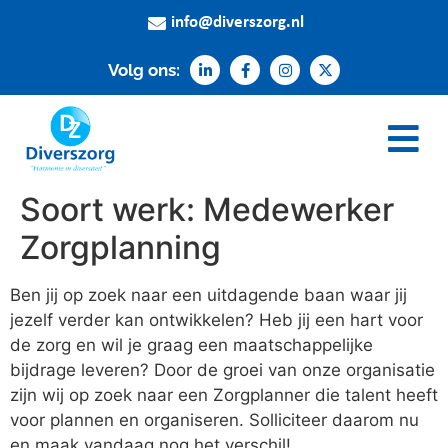
info@diverszorg.nl
Volg ons:
Wie zijn wij
Over ons
Werken bij
Soort werk:
Medewerker
Zorgplanning
Ben jij op zoek naar een uitdagende baan waar jij
jezelf verder kan ontwikkelen? Heb jij een hart voor
de zorg en wil je graag een maatschappelijke
bijdrage leveren? Door de groei van onze organisatie
zijn wij op zoek naar een Zorgplanner die talent heeft
voor plannen en organiseren. Solliciteer daarom nu
en maak vandaag nog het verschil!